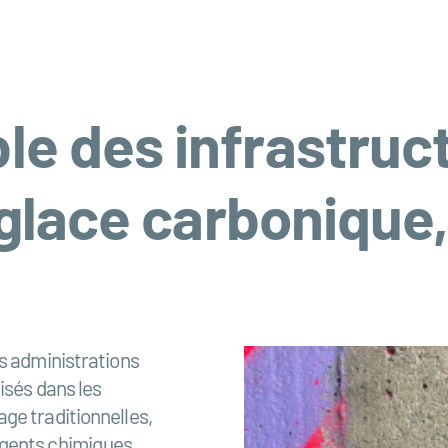
le des infrastruct
 glace carbonique,
es administrations
isés dans les
ge traditionnelles,
rgents chimiques,