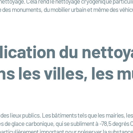
e nettoyage. Cela rend le nettoyage cryogénique particul
e des monuments, du mobilier urbain et même des véhicu
ication du netto
 les villes, les m
des lieux publics. Les bâtiments tels que les mairies, l
ules de glace carbonique, qui se subliment à -78,5 degrés 
rticulièrement important pour préserver la substance hi