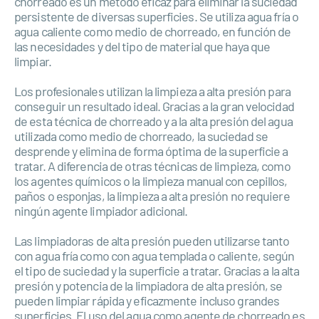
chorreado es un método eficaz para eliminar la suciedad
persistente de diversas superficies. Se utiliza agua fría o
agua caliente como medio de chorreado, en función de
las necesidades y del tipo de material que haya que
limpiar.
Los profesionales utilizan la limpieza a alta presión para
conseguir un resultado ideal. Gracias a la gran velocidad
de esta técnica de chorreado y a la alta presión del agua
utilizada como medio de chorreado, la suciedad se
desprende y elimina de forma óptima de la superficie a
tratar. A diferencia de otras técnicas de limpieza, como
los agentes químicos o la limpieza manual con cepillos,
paños o esponjas, la limpieza a alta presión no requiere
ningún agente limpiador adicional.
Las limpiadoras de alta presión pueden utilizarse tanto
con agua fría como con agua templada o caliente, según
el tipo de suciedad y la superficie a tratar. Gracias a la alta
presión y potencia de la limpiadora de alta presión, se
pueden limpiar rápida y eficazmente incluso grandes
superficies. El uso del agua como agente de chorreado es