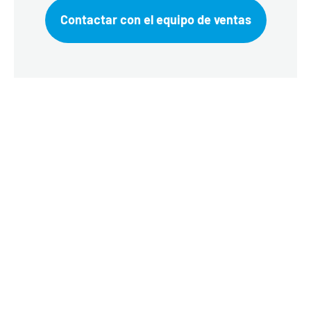
Contactar con el equipo de ventas
Servicio y mantenimiento de
máquinas de limpieza
criogénica
El 100% de disponibilidad es nuestro
concepto de servicio, y el resultado es una
alta disponibilidad y fiabilidad de tu sistema
de limpieza criogénica.