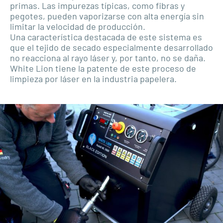
primas. Las impurezas típicas, como fibras y
pegotes, pueden vaporizarse con alta energía sin
limitar la velocidad de producción.
Una característica destacada de este sistema es
que el tejido de secado especialmente desarrollado
no reacciona al rayo láser y, por tanto, no se daña.
White Lion tiene la patente de este proceso de
limpieza por láser en la industria papelera.