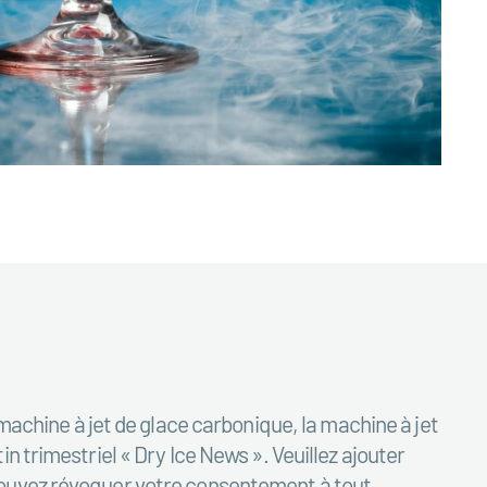
machine à jet de glace carbonique, la machine à jet
n trimestriel « Dry Ice News ». Veuillez ajouter
pouvez révoquer votre consentement à tout