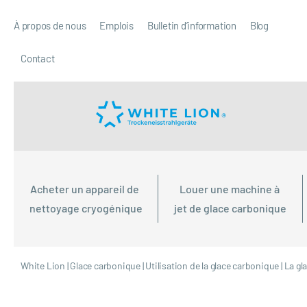
À propos de nous
Emplois
Bulletin d’information
Blog
Contact
Acheter un appareil de 
Louer une machine à 
nettoyage cryogénique
jet de glace carbonique
White Lion
|
Glace carbonique
|
Utilisation de la glace carbonique
|
La gl