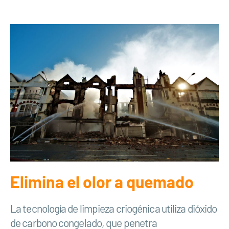
Elimina el olor a quemado
La tecnología de limpieza criogénica utiliza dióxido
de carbono congelado, que penetra