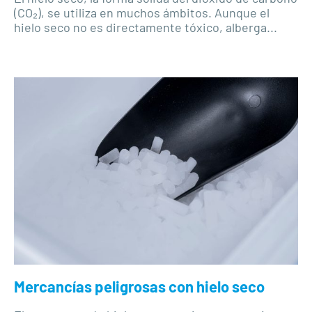
(CO₂), se utiliza en muchos ámbitos. Aunque el
hielo seco no es directamente tóxico, alberga...
Mercancías peligrosas con hielo seco