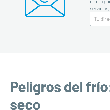
efecto par
servicios
Peligros del frí
seco