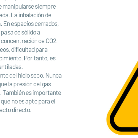
be manipularse siempre
da. La inhalación de
a. En espacios cerrados,
 pasa de sólido a
 concentración de CO2.
os, dificultad para
ocimiento. Por tanto, es
entiladas.
nto del hielo seco. Nunca
e la presión del gas
s. También es importante
 que no es apto para el
acto directo.