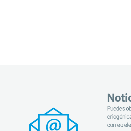
Noti
Puedes obt
criogénica
correo el