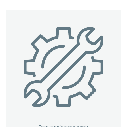
Trockeneisstrahlgerät