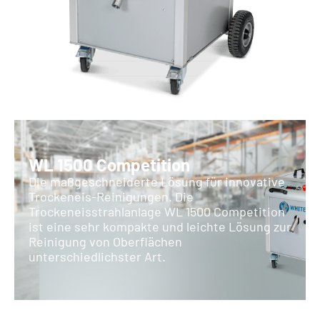
WL 1500 Competition
Die maßgeschneiderte Lösung für innovative
Trockeneis-Reinigungen. Die
Trockeneisstrahlanlage WL 1500 Competition
ist eine sehr kompakte und leichte Lösung zur
Reinigung von Oberﬂächen
unterschiedlichster Art.