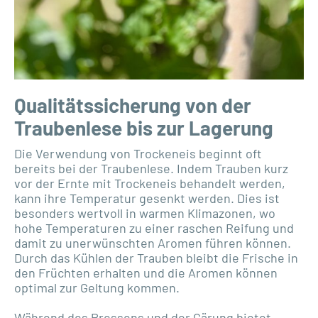
Qualitätssicherung von der
Traubenlese bis zur Lagerung
Die Verwendung von Trockeneis beginnt oft
bereits bei der Traubenlese. Indem Trauben kurz
vor der Ernte mit Trockeneis behandelt werden,
kann ihre Temperatur gesenkt werden. Dies ist
besonders wertvoll in warmen Klimazonen, wo
hohe Temperaturen zu einer raschen Reifung und
damit zu unerwünschten Aromen führen können.
Durch das Kühlen der Trauben bleibt die Frische in
den Früchten erhalten und die Aromen können
optimal zur Geltung kommen.
Während des Pressens und der Gärung bietet