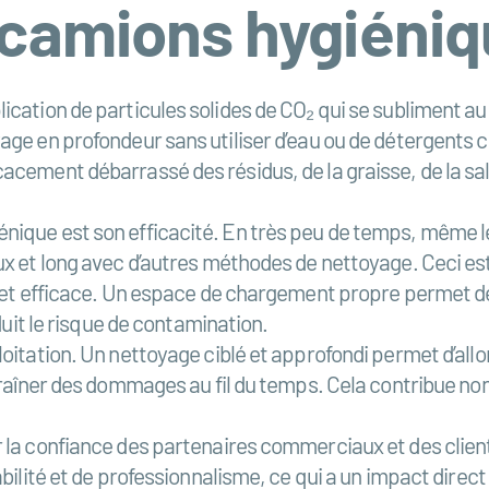
camions hygiéni
cation de particules solides de CO₂ qui se subliment au 
age en profondeur sans utiliser d’eau ou de détergents c
acement débarrassé des résidus, de la graisse, de la sa
ique est son efficacité. En très peu de temps, même les
ux et long avec d’autres méthodes de nettoyage. Ceci es
de et efficace. Un espace de chargement propre permet d
duit le risque de contamination.
oitation. Un nettoyage ciblé et approfondi permet d’allon
traîner des dommages au fil du temps. Cela contribue non
r la confiance des partenaires commerciaux et des clien
bilité et de professionnalisme, ce qui a un impact direct