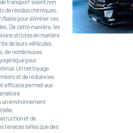
 de transport soient non
s de résidus chimiques.
 fiable pour éliminer ces
es. De cette manière, les
ions strictes en matière
ité de leurs véhicules.
age, de nombreuses
ryogénique pour
optimal. Un nettoyage
mions et de réduire les
 et efficace permet aux
 améliore
ns un environnement
ielle.
nstruction et de
es tenaces telles que des