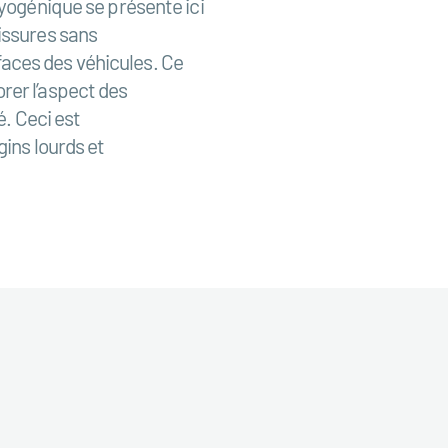
ryogénique se présente ici
issures sans
aces des véhicules. Ce
rer l’aspect des
é. Ceci est
gins lourds et