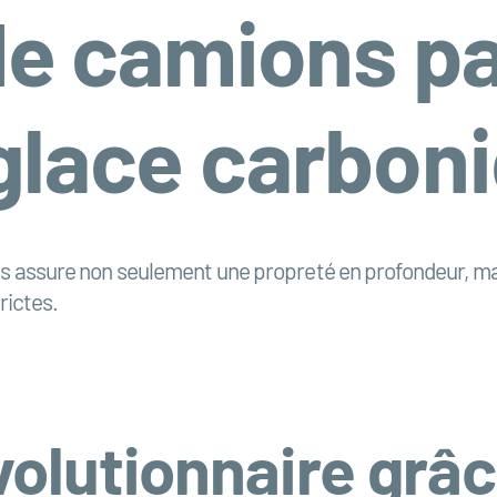
e camions pa
glace carbon
ns assure non seulement une propreté en profondeur, ma
rictes.
olutionnaire grâc