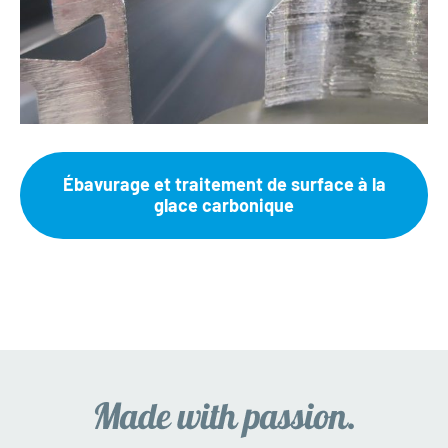
Ébavurage et traitement de surface à la
glace carbonique