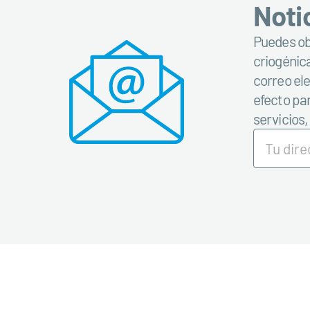
Noti
Puedes obt
criogénica
correo el
efecto par
servicios