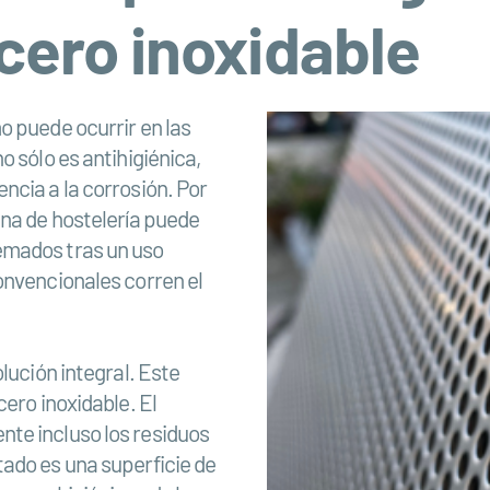
cero inoxidable
o puede ocurrir en las
o sólo es antihigiénica,
ncia a la corrosión. Por
ina de hostelería puede
emados tras un uso
onvencionales corren el
lución integral. Este
ero inoxidable. El
te incluso los residuos
ado es una superficie de