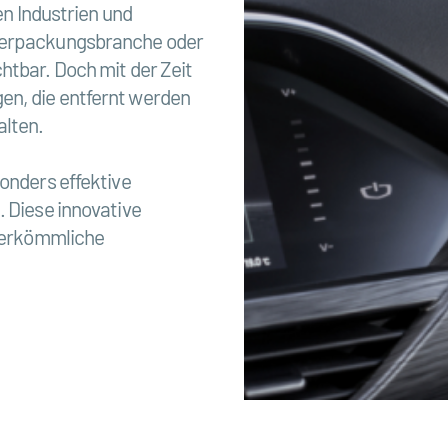
en Industrien und
 Verpackungsbranche oder
htbar. Doch mit der Zeit
en, die entfernt werden
alten.
sonders effektive
. Diese innovative
 herkömmliche