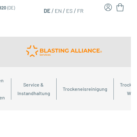
6820
(DE)
FR
DE
EN
ES
n 
Service & 
Trocken
Trockeneisreinigung
Instandhaltung
Wor
ien