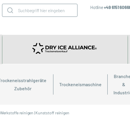
Hotline
+49 6151 606
Branche
Trockeneisstrahlgeräte 
Trockeneismaschine
& 
Zubehör
Industr
 Werkstoffe reinigen
|
Kunststoff reinigen