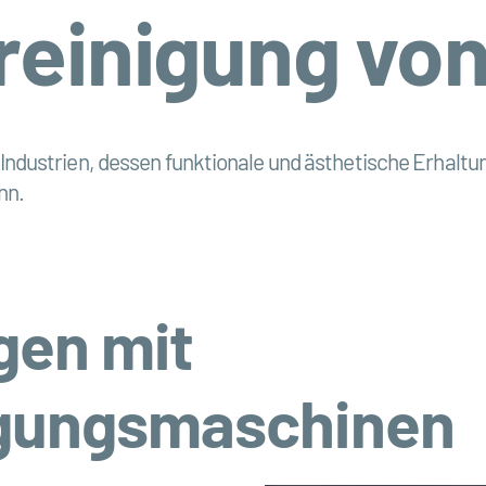
reinigung von
hen Industrien, dessen funktionale und ästhetische Erhal
nn.
gen mit
igungsmaschinen