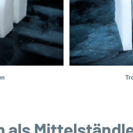
en
Tr
 als Mittelständle