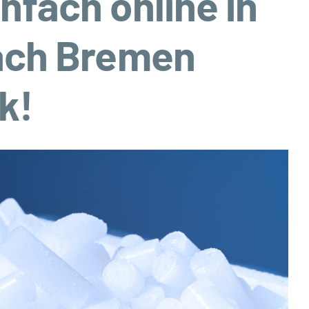
nfach online in
nach Bremen
k!