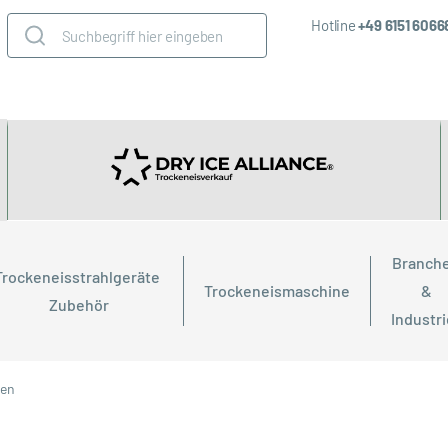
Hotline
+49 6151 606
Branche
Trockeneisstrahlgeräte 
Trockeneismaschine
& 
Zubehör
Industr
men