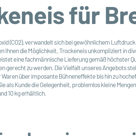
keneis für B
oxid (CO2), verwandelt sich bei gewöhnlichem Luftdruck
n Ihnen die Möglichkeit, Trockeneis unkompliziert in di
istet eine fachmännische Lieferung gemäß höchster Qu
gerecht zu werden. Die Vielfalt unseres Angebots stellt 
er Waren über imposante Bühneneffekte bis hin zu hoch
ie als Kunde die Gelegenheit, problemlos kleine Mengen
d 10 kg erhältlich.