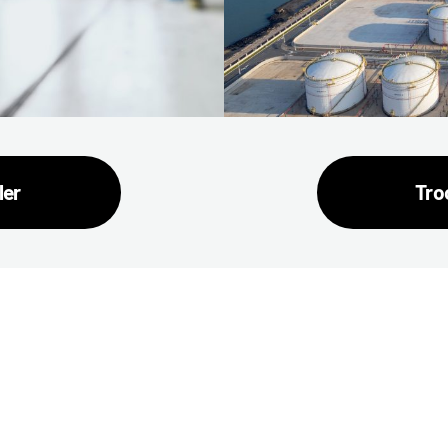
ler
Tro