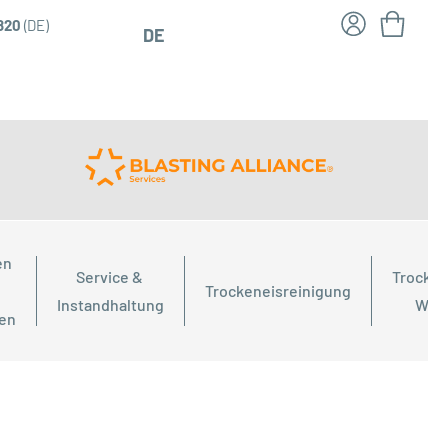
6820
(DE)
DE
n 
Service & 
Trocken
Trockeneisreinigung
Instandhaltung
Wor
ien