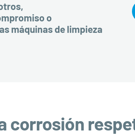
otros,
compromiso o
ras máquinas de limpieza
la corrosión respe