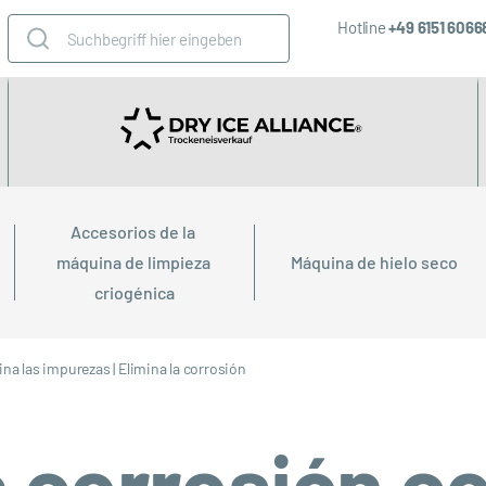
Hotline
+49 6151 606
Accesorios de la 
máquina de limpieza 
Máquina de hielo seco
criogénica
ina las impurezas
|
Elimina la corrosión
a corrosión c