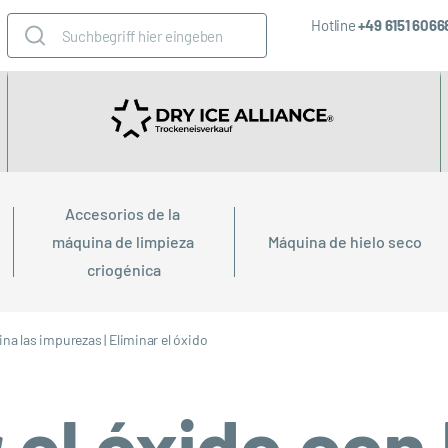
Hotline
+49 6151 606
Accesorios de la 
máquina de limpieza 
Máquina de hielo seco
criogénica
ina las impurezas
|
Eliminar el óxido
 el óxido con