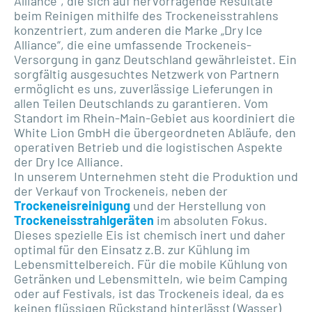
Alliance“, die sich auf hervorragende Resultate
beim Reinigen mithilfe des Trockeneisstrahlens
konzentriert, zum anderen die Marke „Dry Ice
Alliance“, die eine umfassende Trockeneis-
Versorgung in ganz Deutschland gewährleistet. Ein
sorgfältig ausgesuchtes Netzwerk von Partnern
ermöglicht es uns, zuverlässige Lieferungen in
allen Teilen Deutschlands zu garantieren. Vom
Standort im Rhein-Main-Gebiet aus koordiniert die
White Lion GmbH die übergeordneten Abläufe, den
operativen Betrieb und die logistischen Aspekte
der Dry Ice Alliance.
In unserem Unternehmen steht die Produktion und
der Verkauf von Trockeneis, neben der
Trockeneisreinigung
und der Herstellung von
Trockeneisstrahlgeräten
im absoluten Fokus.
Dieses spezielle Eis ist chemisch inert und daher
optimal für den Einsatz z.B. zur Kühlung im
Lebensmittelbereich. Für die mobile Kühlung von
Getränken und Lebensmitteln, wie beim Camping
oder auf Festivals, ist das Trockeneis ideal, da es
keinen flüssigen Rückstand hinterlässt (Wasser)