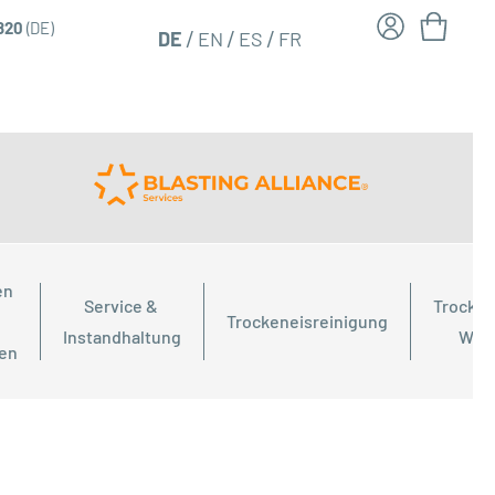
6820
(DE)
FR
DE
EN
ES
n 
Service & 
Trocken
Trockeneisreinigung
Instandhaltung
Wor
ien