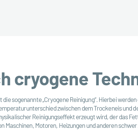
ch cryogene Techn
ist die sogenannte „Cryogene Reinigung“. Hierbei werden
mperaturunterschied zwischen dem Trockeneis und der
hysikalischer Reinigungseffekt erzeugt wird, der das Fe
ng von Maschinen, Motoren, Heizungen und anderen schwer