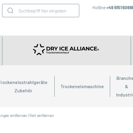
Hotline
+49 6151 606
Branche
Trockeneisstrahlgeräte 
Trockeneismaschine
& 
Zubehör
Industr
ungen entfernen
|
Fett entfernen